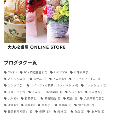
ブログタグ一覧
DIY
(1)
PC・周辺機器
(10)
いちご
(5)
お知らせ
(2)
さくらんぼ
(1)
みかん
(2)
アニメ
(2)
アマゾンプライム
(1)
エンタメ
(1)
スイーツ・お菓子・パン・おやつ
(0)
ファッション
(6)
フルーツ
(12)
モニター・映像機器
(1)
リンゴ
(2)
中国地方
(0)
九州
(0)
和菓子
(1)
家電製品
(3)
広島
(1)
文具事務用品
(1)
映画
(2)
時事
(8)
熊本
(1)
甲信越
(0)
観光名所
(7)
都道府県で探す
(1)
長野
(13)
雑貨
(1)
食品
(1)
飲み物
(2)